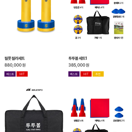
필풋 필러세트
투투볼 세트1
880,000
원
385,000
원
베스트
HIT
베스트
HIT
추천