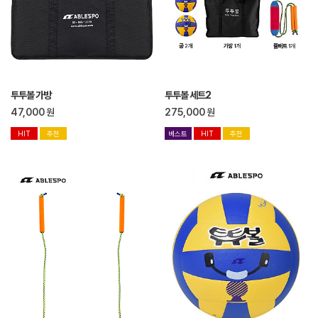
투투볼 가방
투투볼 세트2
47,000
원
275,000
원
HIT
추천
베스트
HIT
추천