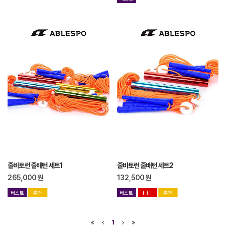
줄바토런 줄배턴 세트1
줄바토런 줄배턴 세트2
265,000
원
132,500
원
베스트
추천
베스트
HIT
추천
1