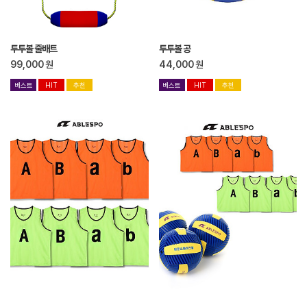
투투볼 줄배트
투투볼 공
99,000
원
44,000
원
베스트
HIT
추천
베스트
HIT
추천